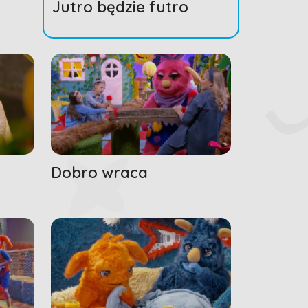
Jutro będzie futro
Dobro wraca