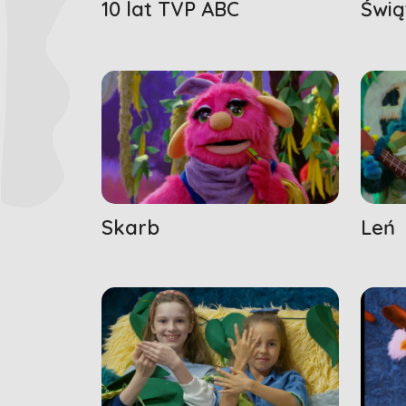
10 lat TVP ABC
Świą
Skarb
Leń