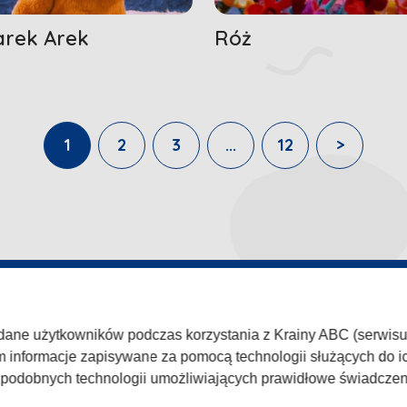
rek Arek
Róż
1
2
3
...
12
>
WISIE
TVP
 dane użytkowników podczas korzystania z Krainy ABC (serwisu k
ka prywatności
Abonament TVP
Zgłoś pr
m informacje zapisywane za pomocą technologii służących do ic
amin
Rada Programowa
Kariera 
h podobnych technologii umożliwiających prawidłowe świadcze
c
Ogłoszenia przetargowe
Centrum 