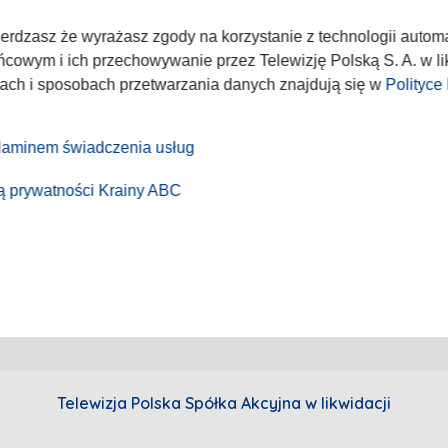
nadużycie w sieci
Akademia Telewizyjna
Program 
kt
Emisja w TVP
Telegaze
wierdzasz że wyrażasz zgody na korzystanie z technologii autom
Sklep TVP
cowym i ich przechowywanie przez Telewizję Polską S. A. w lik
lach i sposobach przetwarzania danych znajdują się w
Polityce
aminem świadczenia usług
ką prywatności Krainy ABC
Telewizja Polska Spółka Akcyjna w likwidacji