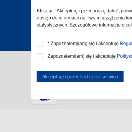
Zgłoś 
Konta
Klikając "Akceptuję i przechodzę dalej", pot
dostęp do informacji na Twoim urządzeniu koń
statystycznych. Szczegółowe informacje o ce
* Zapoznałem(łam) się i akceptuję
Regul
Zapoznałem(łam) się i akceptuję
Polity
Akceptuję i przechodzę do serwisu