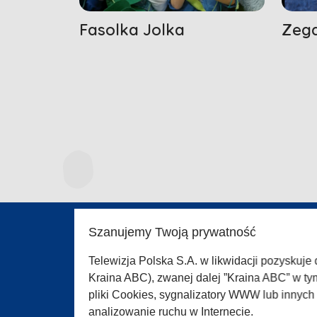
Fasolka Jolka
Zega
Szanujemy Twoją prywatność
O SER
Telewizja Polska S.A. w likwidacji pozyskuje
Polity
Kraina ABC), zwanej dalej ”Kraina ABC” w ty
Regul
pliki Cookies, sygnalizatory WWW lub innyc
Pomo
analizowanie ruchu w Internecie.