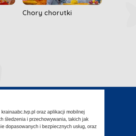
Chory chorutki
rainaabc.tvp.pl oraz aplikacji mobilnej
ogram (ROPAT)
Serwis fotograficzny
h śledzenia i przechowywania, takich jak
w TVP
Merchandising (znaki)
nie dopasowanych i bezpiecznych usług, oraz
informacji TVP
Biuro Reklamy