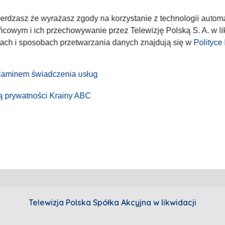
nadużycie w sieci
Akademia Telewizyjna
Program 
kt
Emisja w TVP
Telegaze
wierdzasz że wyrażasz zgody na korzystanie z technologii autom
Sklep TVP
cowym i ich przechowywanie przez Telewizję Polską S. A. w lik
lach i sposobach przetwarzania danych znajdują się w
Polityce
aminem świadczenia usług
ką prywatności Krainy ABC
Telewizja Polska Spółka Akcyjna w likwidacji