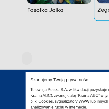
Zeg
Fasolka Jolka
Szanujemy Twoją prywatność
O SER
Telewizja Polska S.A. w likwidacji pozyskuje
Polity
Kraina ABC), zwanej dalej ”Kraina ABC” w ty
Regul
pliki Cookies, sygnalizatory WWW lub innyc
Pomo
analizowanie ruchu w Internecie.