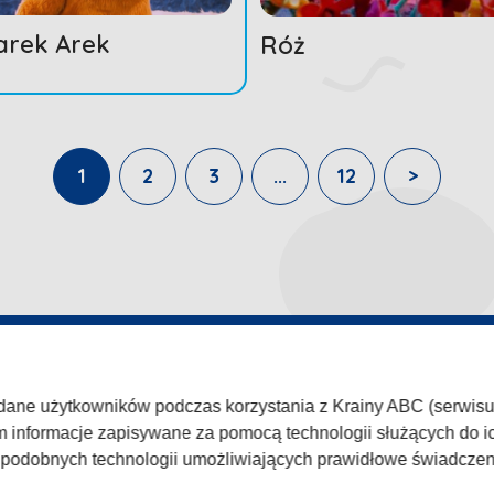
arek Arek
Róż
1
2
3
...
12
>
WISIE
TVP
 dane użytkowników podczas korzystania z Krainy ABC (serwisu k
ka prywatności
Abonament TVP
Zgłoś pr
m informacje zapisywane za pomocą technologii służących do ic
amin
Rada Programowa
Kariera 
h podobnych technologii umożliwiających prawidłowe świadcze
c
Ogłoszenia przetargowe
Centrum 