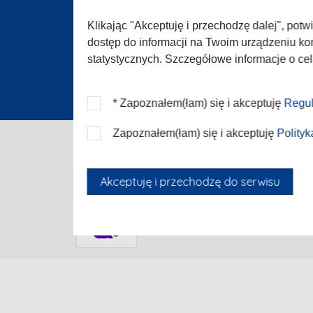
Zgłoś 
Konta
Klikając "Akceptuję i przechodzę dalej", pot
dostęp do informacji na Twoim urządzeniu koń
statystycznych. Szczegółowe informacje o ce
* Zapoznałem(łam) się i akceptuję
Regul
Zapoznałem(łam) się i akceptuję
Polity
Akceptuję i przechodzę do serwisu