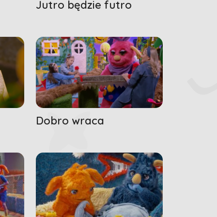
Jutro będzie futro
Dobro wraca