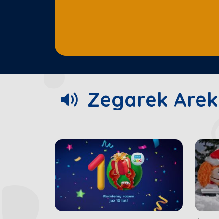
00:15
/
01:42
Zegarek Arek