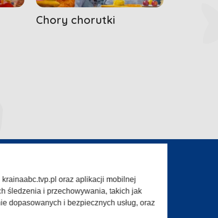
Chory chorutki
rainaabc.tvp.pl oraz aplikacji mobilnej
ogram (ROPAT)
Serwis fotograficzny
h śledzenia i przechowywania, takich jak
w TVP
Merchandising (znaki)
nie dopasowanych i bezpiecznych usług, oraz
informacji TVP
Biuro Reklamy