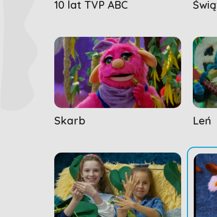
10 lat TVP ABC
Świą
Skarb
Leń