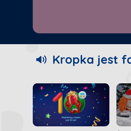
00:15
/
02:22
Kropka jest f