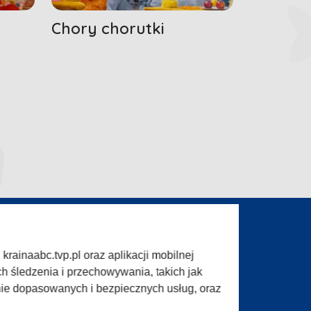
Chory chorutki
rainaabc.tvp.pl oraz aplikacji mobilnej
ogram (ROPAT)
Serwis fotograficzny
h śledzenia i przechowywania, takich jak
w TVP
Merchandising (znaki)
nie dopasowanych i bezpiecznych usług, oraz
informacji TVP
Biuro Reklamy