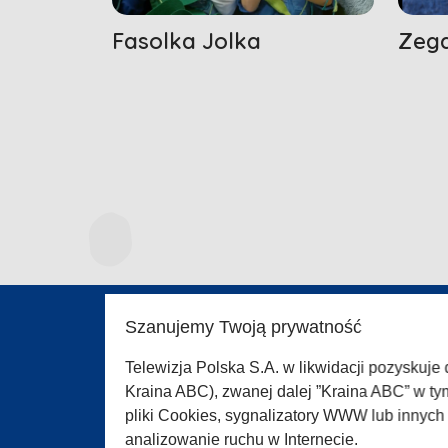
Fasolka Jolka
Zega
Szanujemy Twoją prywatność
O SER
Telewizja Polska S.A. w likwidacji pozyskuje
Polity
Kraina ABC), zwanej dalej ”Kraina ABC” w ty
Regul
pliki Cookies, sygnalizatory WWW lub innyc
Pomo
analizowanie ruchu w Internecie.