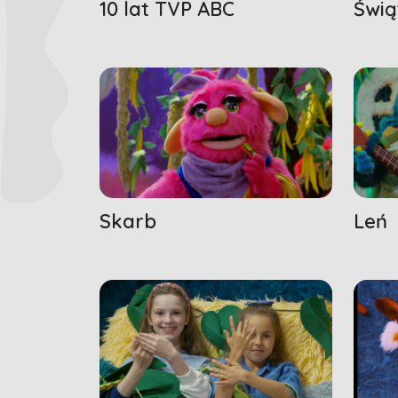
10 lat TVP ABC
Świą
Skarb
Leń