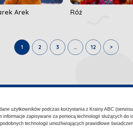
rek Arek
Róż
1
2
3
...
12
>
WISIE
TVP
 dane użytkowników podczas korzystania z Krainy ABC (serwisu k
ka prywatności
Abonament TVP
Zgłoś pr
m informacje zapisywane za pomocą technologii służących do ic
amin
Rada Programowa
Kariera 
h podobnych technologii umożliwiających prawidłowe świadcze
c
Ogłoszenia przetargowe
Centrum 