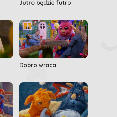
Jutro będzie futro
Dobro wraca