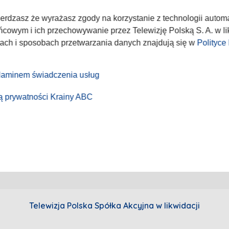
nadużycie w sieci
Akademia Telewizyjna
Program 
kt
Emisja w TVP
Telegaze
wierdzasz że wyrażasz zgody na korzystanie z technologii autom
Sklep TVP
cowym i ich przechowywanie przez Telewizję Polską S. A. w lik
lach i sposobach przetwarzania danych znajdują się w
Polityce
aminem świadczenia usług
ką prywatności Krainy ABC
Telewizja Polska Spółka Akcyjna w likwidacji