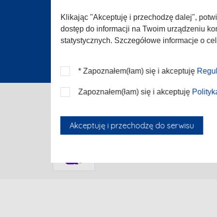
Zgłoś 
Konta
Klikając "Akceptuję i przechodzę dalej", pot
dostęp do informacji na Twoim urządzeniu koń
statystycznych. Szczegółowe informacje o ce
* Zapoznałem(łam) się i akceptuję
Regul
Zapoznałem(łam) się i akceptuję
Polity
Akceptuję i przechodzę do serwisu