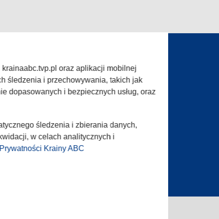
rainaabc.tvp.pl oraz aplikacji mobilnej
ogram (ROPAT)
Serwis fotograficzny
h śledzenia i przechowywania, takich jak
w TVP
Merchandising (znaki)
nie dopasowanych i bezpiecznych usług, oraz
informacji TVP
Biuro Reklamy
dla prasy
Oferta Handlowa
atycznego śledzenia i zbierania danych,
ta ogłoszenia
widacji, w celach analitycznych i
 Prywatności Krainy ABC