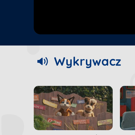
00:06
/
00:25
Wykrywacz