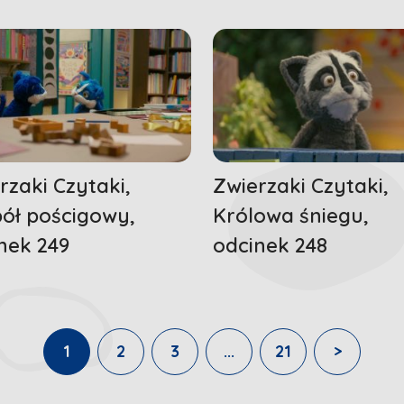
rzaki Czytaki,
Zwierzaki Czytaki,
ół pościgowy,
Królowa śniegu,
nek 249
odcinek 248
1
2
3
...
21
>