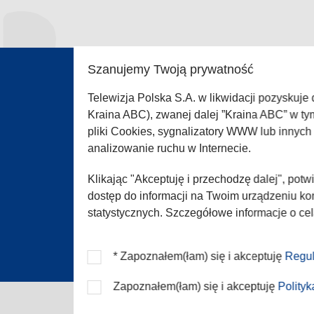
Szanujemy Twoją prywatność
O SER
Telewizja Polska S.A. w likwidacji pozyskuje
Polity
Kraina ABC), zwanej dalej ”Kraina ABC” w ty
Regul
pliki Cookies, sygnalizatory WWW lub innyc
analizowanie ruchu w Internecie.
Pomo
Zgłoś 
Klikając "Akceptuję i przechodzę dalej", pot
Konta
dostęp do informacji na Twoim urządzeniu koń
statystycznych. Szczegółowe informacje o ce
* Zapoznałem(łam) się i akceptuję
Regul
Zapoznałem(łam) się i akceptuję
Polity