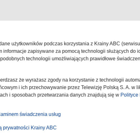
WISIE
TVP
 dane użytkowników podczas korzystania z Krainy ABC (serwisu k
ka prywatności
Abonament TVP
Zgłoś pr
m informacje zapisywane za pomocą technologii służących do ic
amin
Rada Programowa
Kariera 
h podobnych technologii umożliwiających prawidłowe świadcze
c
Ogłoszenia przetargowe
Centrum 
nadużycie w sieci
Akademia Telewizyjna
Program 
wierdzasz że wyrażasz zgody na korzystanie z technologii autom
kt
Emisja w TVP
Telegaze
cowym i ich przechowywanie przez Telewizję Polską S. A. w lik
Sklep TVP
lach i sposobach przetwarzania danych znajdują się w
Polityce
aminem świadczenia usług
ką prywatności Krainy ABC