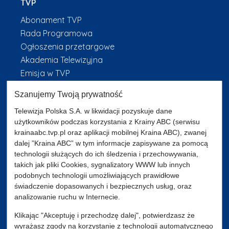
TVP
Abonament TVP
Rada Programowa
Ogłoszenia przetargowe
Akademia Telewizyjna
Emisja w TVP
Sklep TVP
Szanujemy Twoją prywatność
Telewizja Polska S.A. w likwidacji pozyskuje dane
użytkowników podczas korzystania z Krainy ABC (serwisu
Zgłoś program (ROPAT)
krainaabc.tvp.pl oraz aplikacji mobilnej Kraina ABC), zwanej
Kariera w TVP
dalej ”Kraina ABC” w tym informacje zapisywane za pomocą
Centrum informacji TVP
technologii służących do ich śledzenia i przechowywania,
Program dla prasy
takich jak pliki Cookies, sygnalizatory WWW lub innych
podobnych technologii umożliwiających prawidłowe
Telegazeta ogłoszenia
świadczenie dopasowanych i bezpiecznych usług, oraz
analizowanie ruchu w Internecie.
Klikając "Akceptuję i przechodzę dalej", potwierdzasz że
Serwis fotograficzny
wyrażasz zgody na korzystanie z technologii automatycznego