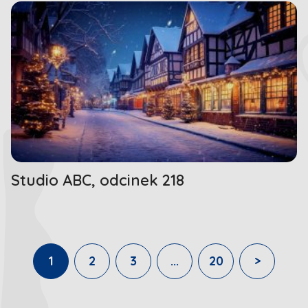
Studio ABC, odcinek 218
1
2
3
...
20
>