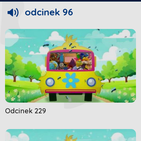
odcinek 96
00:07
/
00:25
Odcinek 229